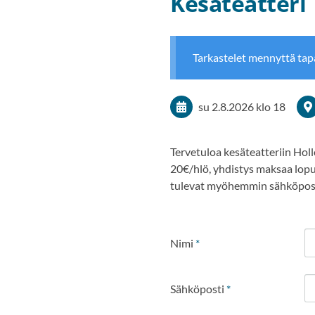
Kesäteatteri
Tarkastelet mennyttä ta
su 2.8.2026
klo 18
Tervetuloa kesäteatteriin Ho
20€/hlö, yhdistys maksaa lopu
tulevat myöhemmin sähköpostil
Nimi
*
Sähköposti
*