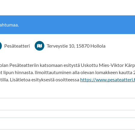
pahtumaa.
Pesäteatteri
Terveystie 10, 15870 Hollola
llolan Pesäteatteriin katsomaan esitystä Uskottu Mies-Viktor Kär
t lipun hinnasta. Ilmoittautuminen alla olevan lomakkeen kautta
la. Lisätietoa esityksestä osoitteessa
https://www.pesateatteri.f