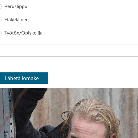
Peruslippu
Eläkeläinen
Työtön/Opiskelija
Lähetä lomake