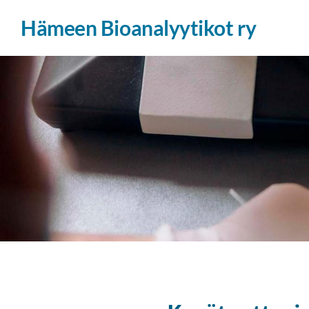
Siirry
Hämeen Bioanalyytikot ry
sivun
sisältöön