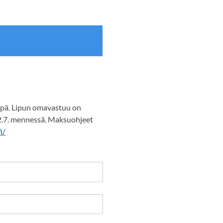
ppä. Lipun omavastuu on
 2.7. mennessä. Maksuohjeet
i/