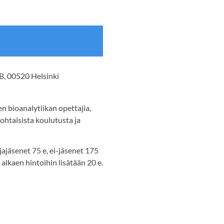
 B, 00520 Helsinki
 bioanalytiikan opettajia,
ohtaisista koulutusta ja
jajäsenet 75 e, ei-jäsenet 175
. alkaen hintoihin lisätään 20 e.