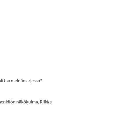
oittaa meidän arjessa?
henkilön näkökulma, Riikka