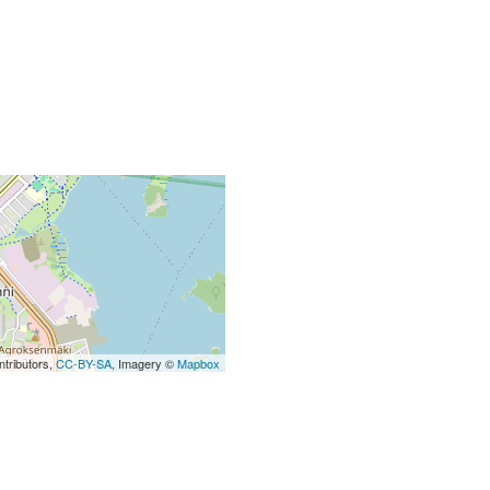
tributors,
CC-BY-SA
, Imagery ©
Mapbox