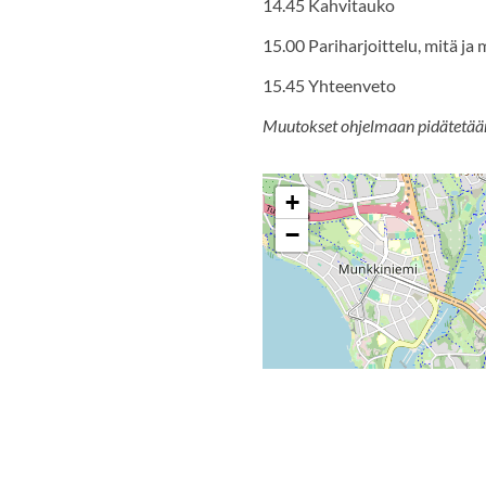
14.45 Kahvitauko
15.00 Pariharjoittelu, mitä ja
15.45 Yhteenveto
Muutokset ohjelmaan pidätetää
+
−