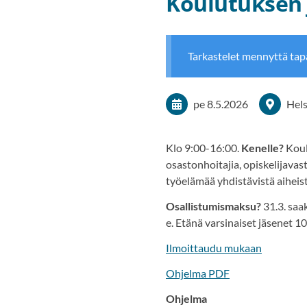
Koulutuksen 
Tarkastelet mennyttä ta
pe 8.5.2026
Hels
Klo 9:00-16:00.
Kenelle?
Koul
osastonhoitajia, opiskelijavas
työelämää yhdistävistä aiheist
Osallistumismaksu?
31.3. saak
e. Etänä varsinaiset jäsenet 100
Ilmoittaudu mukaan
Ohjelma PDF
Ohjelma