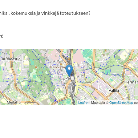
 miksi, kokemuksia ja vinkkejä toteutukseen?
n!
Leaflet
| Map data ©
OpenStreetMap
con