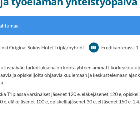
ja työelämän yhteistyöpäivä
pahtumaa.
inki Original Sokos Hotel Tripla/hybridi
Fredikanterassi 1
utuspäivän tarkoituksena on koota yhteen ammattikorkeakoulujen
taavia ja opiskelijoita ohjaavia kuulemaan ja keskustelemaan ajank
a.
ka Triplassa varsinaiset jäsenet 120 e, eläkejäsenet 120 e, opiskeli
 e, eläkejäsenet 100 e, opiskelijajäsenet 30 e, ei jäsenet 150 e. 1.4