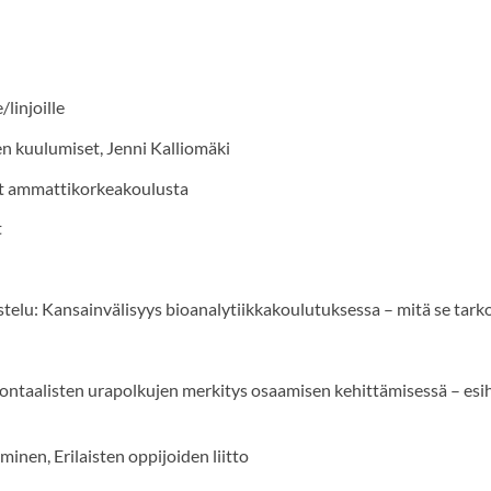
linjoille
n kuulumiset, Jenni Kalliomäki
et ammattikorkeakoulusta
t
stelu: Kansainvälisyys bioanalytiikkakoulutuksessa – mitä se tark
ontaalisten urapolkujen merkitys osaamisen kehittämisessä – esi
aminen, Erilaisten oppijoiden liitto