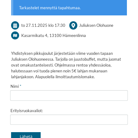
Tarkastelet mennyttä tapahtumaa.
to 27.11.2025
klo 17:30
Juliuksen Olohuone
Kasarmikatu 4, 13100 Hämeenlinna
Yhdistyksen pikkujoulut järjestetään viime vuoden tapaan
Juliuksen Olohuoneessa. Tarjolla on juustobuffet, mutta juomat
ovat omakustanteisesti. Ohjelmassa rentoa yhdessäoloa,
halutessaan voi tuoda pienen noin 5€ lahjan mukanaan
lahjanjakoon. Alapuolella ilmoittautumislomake.
Nimi
*
Erityisruokavaliot:
Lähetä