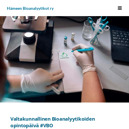
Siirry
Hämeen Bioanalyytikot ry
Vali
sivun
sisältöön
Valtakunnallinen Bioanalyytikoiden
opintopäivä #VBO