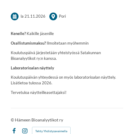
la 21.11.2026
Pori
Kenelle?
Kaikille jäsenille
Osallistumismaksu?
Ilmoitetaan myöhemmin
Koulutuspäivä järjestetään yhteistyössä Satakunnan
Bioanalyytikot ry:n kanssa.
Laboratorioalan näyttely
Koulutuspäivän yhteydessä on myös laboratorioalan näyttely.
Lisätietoa tulossa 2026.
Tervetuloa näytteilleasettajaksi!
©
Hämeen Bioanalyytikot ry
Tehty Yhdistysavaimella